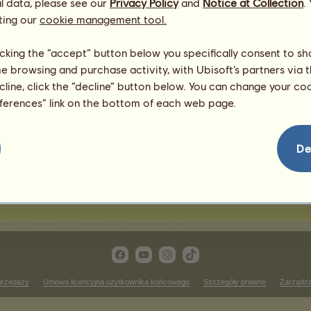
l data, please see our
Privacy Policy
and
Notice at Collection
.
ting our
cookie management tool.
awody jeździectwa western
licking the “accept” button below you specifically consent to s
me browsing and purchase activity, with Ubisoft’s partners via t
Zwycięstwa w wyścigu kł
ecline, click the “decline” button below. You can change your c
 rankingu
Brak wyników do wyświetlenia
eferences” link on the bottom of each web page.
w
Zwycięstwa w biegu przeł
 rankingu
Brak wyników do wyświetlenia
De
wycięstwa w ujeżdżeniu
Brak wyników do wyświetlenia w tym rankingu
przedaży
Umowa licencyjna użytkownika końcowego
Szczegóły prawne
Zarządza