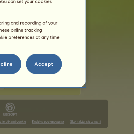
 You can set your cookies
haring and recording of your
hese online tracking
usem
ookie preferences at any time
 w tym rankingu
ajowym
 w tym rankingu
cline
Accept
nie plikami cookie
Kodeks postępowania
Skontaktuj się z nami