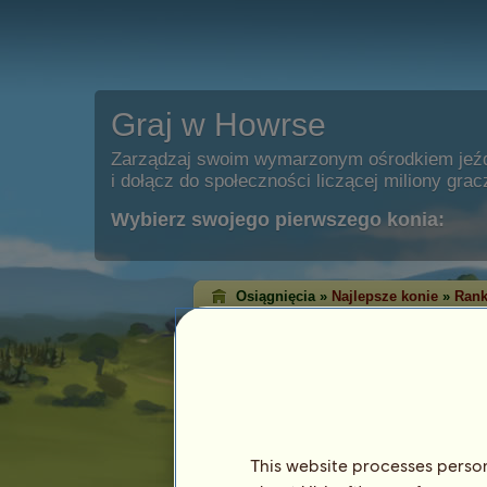
Graj w Howrse
Zarządzaj swoim wymarzonym ośrodkiem jeź
i dołącz do społeczności liczącej miliony grac
Wybierz swojego pierwszego konia:
Osiągnięcia »
Najlepsze konie
»
Rank
Ranking zwycięst
klasycznych
Ranking zwycięstw pokazuje konie, któ
każdej dyscyplinie. Bardzo często te z
osiągnęły najwyższy poziom!
This website processes persona
Ten ranking jest aktualizowany każdej nocy.
osiągnięć są zapamiętywane.