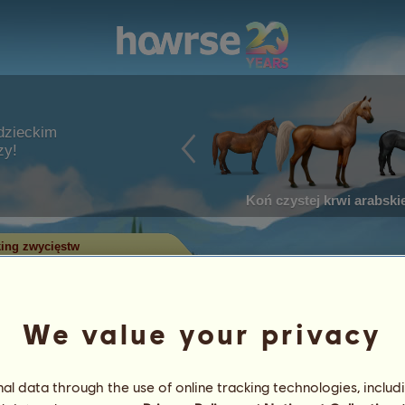
dzieckim
zy!
Koń czystej krwi arabskie
ing zwycięstw
w w zawodach
We value your privacy
ry zdobyły najwięcej tytułów w
 największą liczbą zwycięstw
l data through the use of online tracking technologies, includ
 Tylko konie z największą liczbą