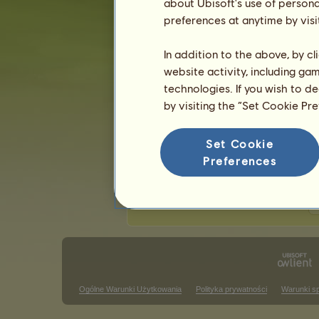
about Ubisoft's use of persona
Ostatnia aktualizacja: 7 sierpnia 2026.
preferences at anytime by visi
Zawody jeździectwa klasycznego
Z
In addition to the above, by c
website activity, including ga
Zwycięstwa w wyścigu galopem
technologies. If you wish to d
Brak wyników do wyświetlenia w tym
by visiting the “Set Cookie Pr
Zwycięstwa w konkursie skokó
Set Cookie
Brak wyników do wyświetlenia w tym
Preferences
Z
Ogólne Warunki Użytkowania
Polityka prywatności
Warunki s