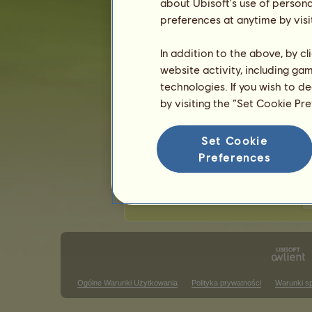
about Ubisoft's use of persona
Ostatnia aktualizacja: 7 sierpnia 2026.
preferences at anytime by visi
Zawody jeździectwa klasycznego
Z
In addition to the above, by c
website activity, including ga
Zwycięstwa w barrel racing
technologies. If you wish to d
Brak wyników do wyświetlenia w tym
by visiting the “Set Cookie Pr
Zwycięstwa w zawodach trail cl
Set Cookie
Brak wyników do wyświetlenia w tym
Preferences
Z
Ogólne Warunki Użytkowania
Polityka prywatności
Warunki s