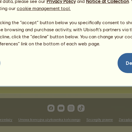
l data, please see our
Privacy Policy
and
Notice at Collection
.
ting our
cookie management tool.
awody jeździectwa western
licking the “accept” button below you specifically consent to s
me browsing and purchase activity, with Ubisoft’s partners via t
Zwycięstwa w zawodach c
ecline, click the “decline” button below. You can change your c
 rankingu
Brak wyników do wyświetlenia
eferences” link on the bottom of each web page.
ass
Zwycięstwa w zawodach re
 rankingu
Brak wyników do wyświetlenia
De
wycięstwa w zawodach western pleasure
Brak wyników do wyświetlenia w tym rankingu
przedaży
Umowa licencyjna użytkownika końcowego
Szczegóły prawne
Zarządza