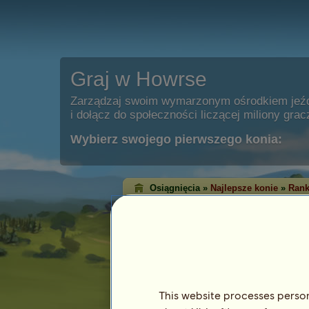
Graj w Howrse
Zarządzaj swoim wymarzonym ośrodkiem jeź
i dołącz do społeczności liczącej miliony grac
Wybierz swojego pierwszego konia:
Osiągnięcia »
Najlepsze konie
»
Rank
Ranking zwycięst
Western
Ranking zwycięstw pokazuje konie, któ
każdej dyscyplinie. Bardzo często te z
osiągnęły najwyższy poziom!
This website processes persona
Ten ranking jest aktualizowany każdej nocy.
osiągnięć są zapamiętywane.