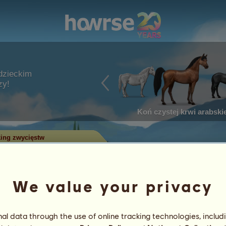
dzieckim
zy!
Koń czystej krwi arabskie
ing zwycięstw
w w zawodach
We value your privacy
ry zdobyły najwięcej tytułów w
 największą liczbą zwycięstw
l data through the use of online tracking technologies, includ
 Tylko konie z największą liczbą