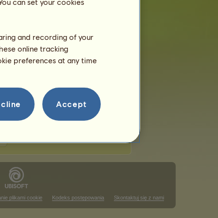
 You can set your cookies
haring and recording of your
hese online tracking
uttingowych
ookie preferences at any time
 w tym rankingu
ining
 w tym rankingu
cline
Accept
nie plikami cookie
Kodeks postępowania
Skontaktuj się z nami